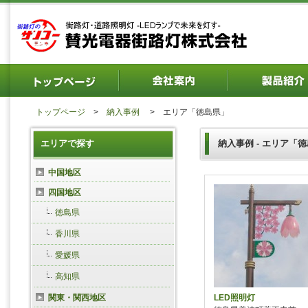
トップページ
>
納入事例
>
エリア「徳島県」
エリアで探す
納入事例 - エリア「
中国地区
四国地区
徳島県
香川県
愛媛県
高知県
関東・関西地区
LED照明灯