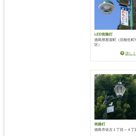
LED街路灯
徳島県那賀町（旧相生町
区）
詳し
街路灯
徳島市佐古１丁目～４丁