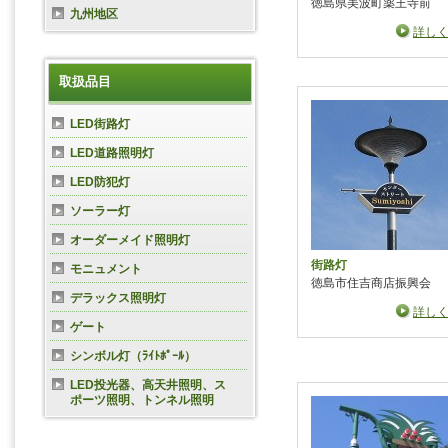
徳島県美波町薬王寺前
九州地区
詳し
取扱品目
LED街路灯
LED道路照明灯
LED防犯灯
ソーラー灯
オーダーメイド照明灯
街路灯
モニュメント
徳島市住吉商店振興会
デラックス照明灯
詳し
ゲート
シンボル灯（ﾗｲﾄﾎﾟｰﾙ）
LED投光器、高天井照明、ス
ポーツ照明、トンネル照明